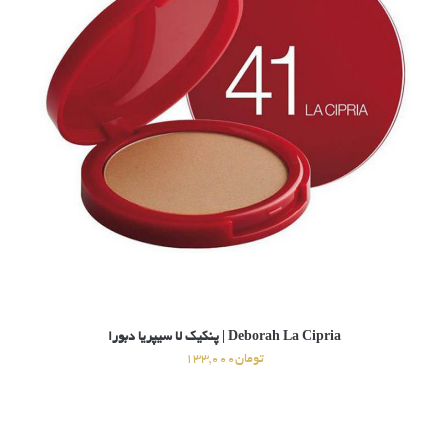
Deborah La Cipria | پنکیک لا سیپریا دبورا
تومان
133,000