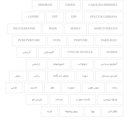
DEBORAH
CREED
CAROLINA HERRERA
LANDID
EDT
EDP
DOLCE & GABBANA
PACO RABANNE
MASK
MARLY
MARCO SERUSSI
PURE PERFUME
PUPA
PERFUME
PARIS BLEU
WOMEN
YVES DE SISTELLE
آتلیه کلن
آرایشی
آنتونیو بندراس
ادوتوالت
ادوپرفیوم
ارایشی
ایو دی سیستل
دبورا
دولچه اند گابانا
رژلب
ریمل
زنانه
سون هون
صورت
عطر
لاندید
مارلی
مارکو سروسی
ماسک صورت
مردانه
پاریس بلو
پاکورابان
پوپا
پیور پرفیوم
کرید