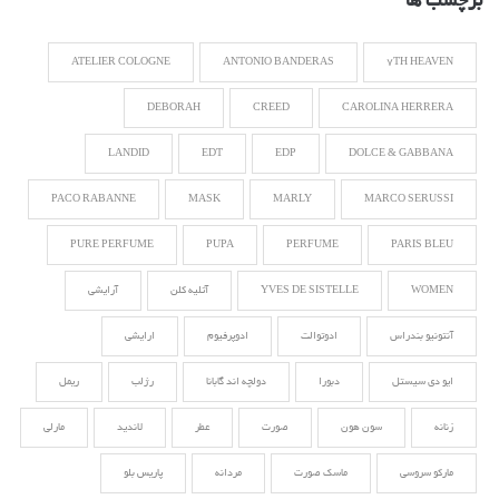
برچسب ها
ATELIER COLOGNE
ANTONIO BANDERAS
7TH HEAVEN
DEBORAH
CREED
CAROLINA HERRERA
LANDID
EDT
EDP
DOLCE & GABBANA
PACO RABANNE
MASK
MARLY
MARCO SERUSSI
PURE PERFUME
PUPA
PERFUME
PARIS BLEU
WOMEN
YVES DE SISTELLE
آتلیه کلن
آرایشی
آنتونیو بندراس
ادوتوالت
ادوپرفیوم
ارایشی
ایو دی سیستل
دبورا
دولچه اند گابانا
رژلب
ریمل
زنانه
سون هون
صورت
عطر
لاندید
مارلی
مارکو سروسی
ماسک صورت
مردانه
پاریس بلو