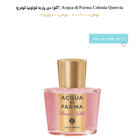
Acqua di Parma Colonia Quercia | آکوا دی پارما کولونیا کوئرچا
تومان
2,006,000
–
تومان
2,555,000
در انبار موجود نمی باشد