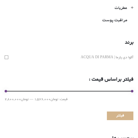
عطریات
مراقبت پوست
برند
آکوا دی پارما | ACQUA DI PARMA
فیلتر براساس قیمت :
قیمت:
تومان1,566,000
—
تومان2,800,000
فیلتر