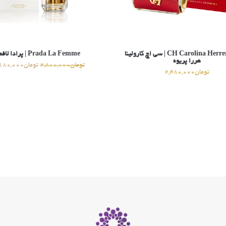
CH Carolina Herrera Prive | سی اچ کارولینا
Prada La Femme | پرادا لافم
هررا پریوه
تومان
2,800,000
تومان
180,000
تومان
2,480,000