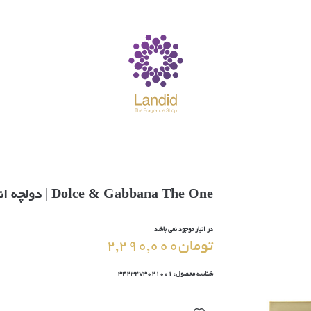
خانه
محصولات
تاریخچه برند ها
درباره لاندید
Dolce & Gabbana The One | دولچه اند گابانا د وان
تماس با ما
در انبار موجود نمی باشد
تومان
2,290,000
شناسه محصول:
3423473021001